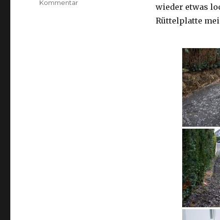
zu
Kommentar
wieder etwas lo
Einmal
Rüttelplatte me
rütteln
bitte