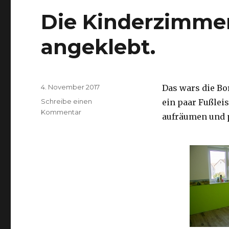
Die Kinderzimme
angeklebt.
Veröffentlicht
4. November 2017
Das wars die Bo
am
Schreibe einen
ein paar Fußleis
zu
Kommentar
aufräumen und 
Die
Kinderzimmer
Borden
sind
angeklebt.