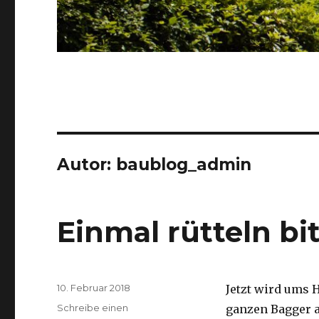
Autor:
baublog_admin
Einmal rütteln bi
Veröffentlicht
10. Februar 2018
Jetzt wird ums 
am
Schreibe einen
ganzen Bagger a