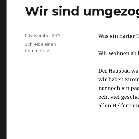
Wir sind umgezo
Veröffentlicht
11. November 2017
Was ein harter T
am
Schreibe einen
zu
Kommentar
Wir wohnen ab 
Wir
sind
umgezogen
Der Hausbau war
wir haben Strom 
nurnoch ein paa
echt viel gesch
allen Helfern u