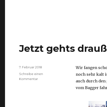
Jetzt gehts drauß
Veröffentlicht
7. Februar 2018
Wir fangen sch
am
Schreibe einen
noch sehr kalt 
zu
Kommentar
auch durch den 
Jetzt
vom Bagger fahre
gehts
draußen
los