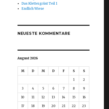
Das Klettergrüst Teil 1
Endlich Wiese
NEUESTE KOMMENTARE
August 2026
M
D
M
D
F
S
S
1
2
3
4
5
6
7
8
9
10
11
12
13
14
15
16
17
18
19
20
21
22
23