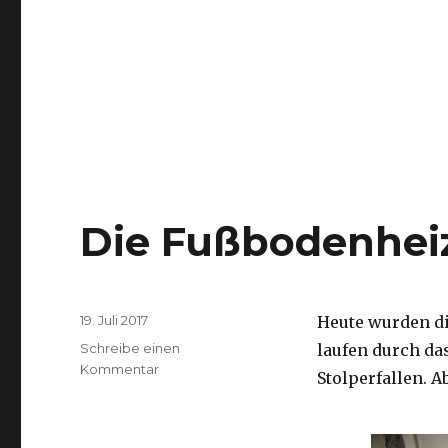
Die Fußbodenhei
Veröffentlicht
19. Juli 2017
Heute wurden die
am
Schreibe einen
laufen durch da
zu
Kommentar
Stolperfallen. A
Die
Fußbodenheizung
wurde