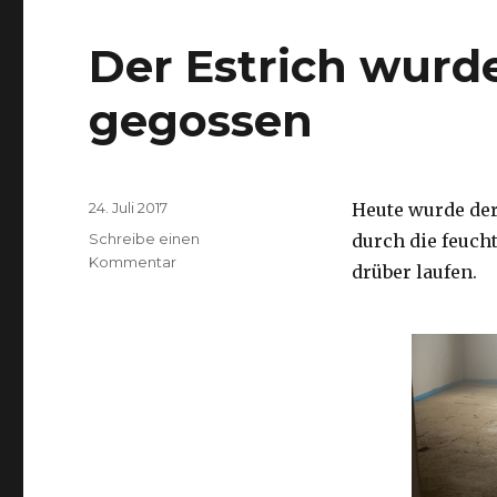
Der Estrich wurd
gegossen
Veröffentlicht
24. Juli 2017
Heute wurde der
am
Schreibe einen
durch die feuch
zu
Kommentar
drüber laufen.
Der
Estrich
wurde
heute
im
OG
gegossen