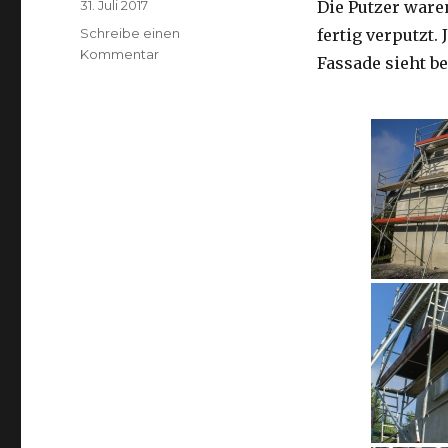
Veröffentlicht
31. Juli 2017
Die Putzer ware
am
Schreibe einen
fertig verputzt.
zu
Kommentar
Fassade sieht be
Der
Unterputz
ist
auf
Fassade
aufgebracht