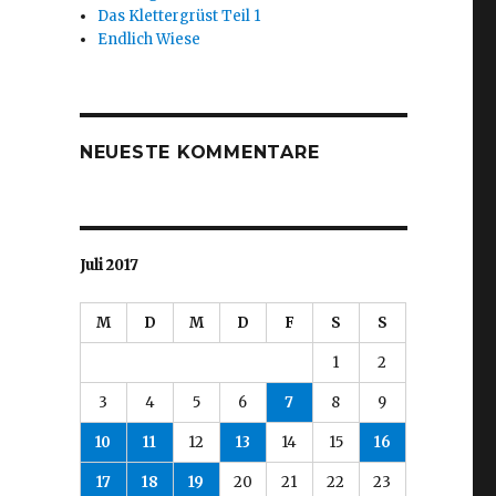
Das Klettergrüst Teil 1
Endlich Wiese
NEUESTE KOMMENTARE
Juli 2017
M
D
M
D
F
S
S
1
2
3
4
5
6
7
8
9
10
11
12
13
14
15
16
17
18
19
20
21
22
23